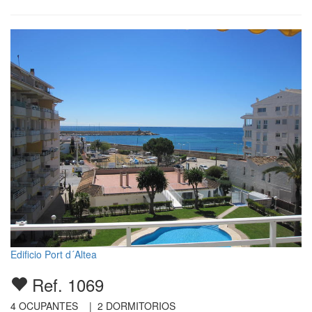
Edificio Port d´Altea
Ref. 1069
4
OCUPANTES |
2
DORMITORIOS