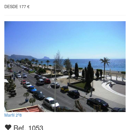
DESDE
177
€
Marfil 2º8
Ref. 1053