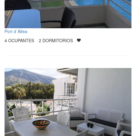
Port d´Altea
4
OCUPANTES
2
DORMITORIOS