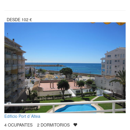
DESDE
102
€
Edificio Port d´Altea
4
OCUPANTES
2
DORMITORIOS