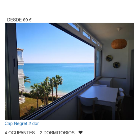
DESDE
69
€
Cap Negret 2 dor
4
OCUPANTES
2
DORMITORIOS