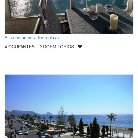
Atico en primera linea playa
4
OCUPANTES
2
DORMITORIOS