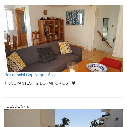
Residencial Cap Negret Ático
4
OCUPANTES
2
DORMITORIOS
DESDE
57
€