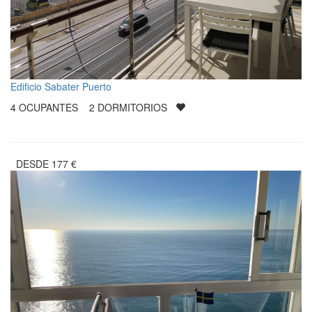
Edificio Sabater Puerto
4
OCUPANTES
2
DORMITORIOS
DESDE
177
€