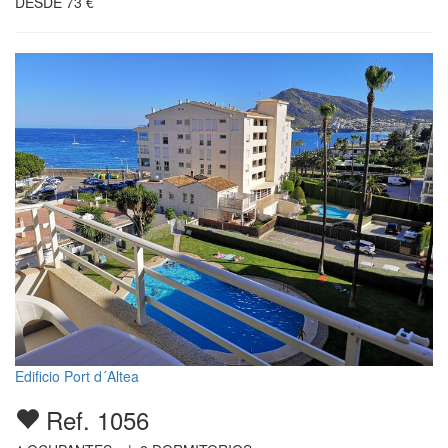
DESDE
73
€
Edificio Port d´Altea
Ref. 1056