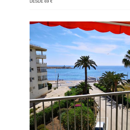
DESDE
69
€