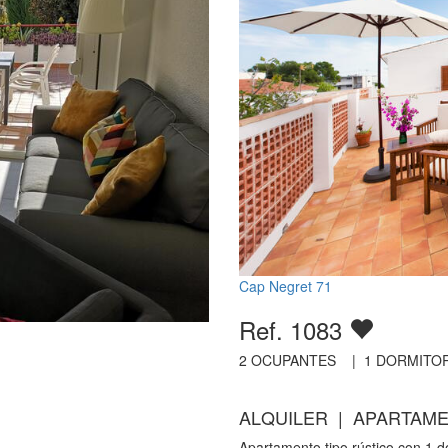
Cap Negret 71
Ref. 1083
2
OCUPANTES |
1
DORMITOR
ALQUILER | APARTAME
Apartamento tipo rústico con 1 d