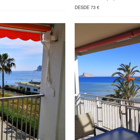
DESDE
73
€